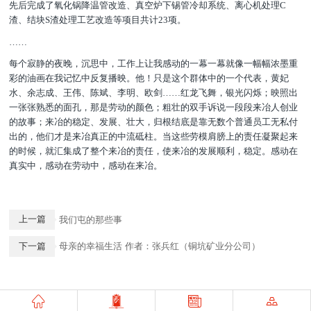
先后完成了氧化锅降温管改造、真空炉下锡管冷却系统、离心机处理C
渣、结块S渣处理工艺改造等项目共计23项。
……
每个寂静的夜晚，沉思中，工作上让我感动的一幕一幕就像一幅幅浓墨重
彩的油画在我记忆中反复播映。他！只是这个群体中的一个代表，黄妃
水、余志成、王伟、陈斌、李明、欧剑……红龙飞舞，银光闪烁；映照出
一张张熟悉的面孔，那是劳动的颜色；粗壮的双手诉说一段段来冶人创业
的故事；来冶的稳定、发展、壮大，归根结底是靠无数个普通员工无私付
出的，他们才是来冶真正的中流砥柱。当这些劳模肩膀上的责任凝聚起来
的时候，就汇集成了整个来冶的责任，使来冶的发展顺利，稳定。感动在
真实中，感动在劳动中，感动在来冶。
上一篇
我们屯的那些事
下一篇
母亲的幸福生活 作者：张兵红（铜坑矿业分公司）