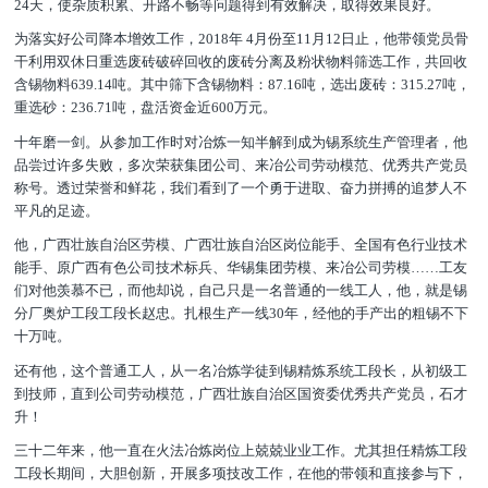
24天，使杂质积累、开路不畅等问题得到有效解决，取得效果良好。
为落实好公司降本增效工作，2018年 4月份至11月12日止，他带领党员骨
干利用双休日重选废砖破碎回收的废砖分离及粉状物料筛选工作，共回收
含锡物料639.14吨。其中筛下含锡物料：87.16吨，选出废砖：315.27吨，
重选砂：236.71吨，盘活资金近600万元。
十年磨一剑。从参加工作时对冶炼一知半解到成为锡系统生产管理者，他
品尝过许多失败，多次荣获集团公司、来冶公司劳动模范、优秀共产党员
称号。透过荣誉和鲜花，我们看到了一个勇于进取、奋力拼搏的追梦人不
平凡的足迹。
他，广西壮族自治区劳模、广西壮族自治区岗位能手、全国有色行业技术
能手、原广西有色公司技术标兵、华锡集团劳模、来冶公司劳模……工友
们对他羡慕不已，而他却说，自己只是一名普通的一线工人，他，就是锡
分厂奥炉工段工段长赵忠。扎根生产一线30年，经他的手产出的粗锡不下
十万吨。
还有他，这个普通工人，从一名冶炼学徒到锡精炼系统工段长，从初级工
到技师，直到公司劳动模范，广西壮族自治区国资委优秀共产党员，石才
升！
三十二年来，他一直在火法冶炼岗位上兢兢业业工作。尤其担任精炼工段
工段长期间，大胆创新，开展多项技改工作，在他的带领和直接参与下，