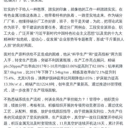
他,锡分厂厂长，张东旭。
壮实的个子给人一种憨厚、踏实的印象，就像他的工作一样踏踏实实。在
有色金属冶炼这条路上，他带着特有的执着，一路坚实地走来。作为锡分
厂厂长，他懂得锡分厂工作好孬，班子、骨干是关键，为此，把理论武装
作为班子、骨干建设的首要任务。通过分厂周例会、工段安全派班会、职
工大会，广泛开展“习近平新时代中国特色社会主义思想”以及党的十九大
精神和“知危机，提信心，促发展”企业形势等专题教育，形成“千斤重担人
人担”的良好局面。
面对生产原料供给不足造成的困难，他从“科学生产”和“提高指标”两方面
入手，转变生产思路，突破不利因素瓶颈，生产工作亮点频闪。精锡
pb≤50ppm产出率由2017年1-10月均值63.06%提高到了82.08%；铝单耗降
至7.6kg/tsn，比2017年下降了1.54kg/tsn，精炼直收率由72.1%提升到
75.4%。尤其9月份，沸腾炉脱砷硫率比同期降低0.05%；炉床能力提高
13.39t/㎡.d，精锡产出1224.8吨，创年度月产量新高。通过推进6S管理模
式，进一步改善了生产现场面貌。
不熟悉锡系统生产流程，何谈全局生产掌控能力？！管理中，他职责分
清，绩效分明，考核有法。积极组织开展的专项劳动竞赛活动，通过优化
工艺，从配料、熔炼、放炉全线跟踪指导，由于措施落实到位，为生产任
务的完成提供了坚实的保障。生产实践中，真空炉一改往日频繁开停机问
题，积压金属无法及时变现情况，11月真空炉连续开机达16天，累计开机