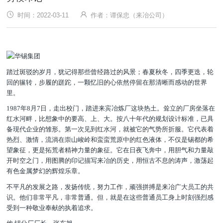
时间：2022-03-11
作者：谭保忠（来冶公司）
踏过斑驳的岁月，犹记得那些曾经路过的风景；春夏秋冬，四季更迭，轮
回的辗转，步履的蹉跎，一颗忆旧的心依然停留在那清晰而感动的世界
里。
1987年8月7日，走出校门，踏进来宾冶炼厂这块热土。耸立的厂房坐落在
红水河畔，比想象中的要高、上、大。按八十年代的规划设计标准，已具
备现代企业的雏形。第一次见到红水河，就被它的气势所折服。它代表着
热烈、激情，流淌在崇山峻岭和蛮蛮荒原中的红色液体，不仅是锡都的希
望象征，更是拓荒者精神力量的象征。它在日夜飞奔中，用胆气和力量敲
开时空之门，用图腾的印记描写来冶的历史，用恒古不息的涛声，激荡起
有色金属梦幻的辉煌乐章。
不平凡的发展之路，发扬传统，努力工作，顽强拼搏是来冶广大员工的共
识。他们非常平凡，非常普通。但，就是在这些普通员工身上时刻强烈感
受到一种敬业奉献的执着追求。