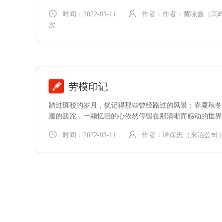
镇上走，小路坑坑洼洼，一路泥浆，两旁私人…
时间：2022-03-11
作者：作者：黄咏鑫（高
次
劳模印记
踏过斑驳的岁月，犹记得那些曾经路过的风景；春夏秋冬
履的蹉跎，一颗忆旧的心依然停留在那清晰而感动的世界里。
门，踏进来…
时间：2022-03-11
作者：谭保忠（来冶公司