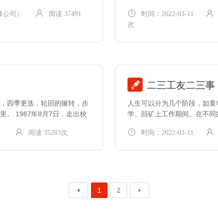
少。 那时候，…
峰公司）
阅读 37491
时间：2022-03-11
次
二三工友二三事
，四季更迭，轮回的辗转，步
人生可以分为几个阶段，如童
 1987年8月7日，走出校
学、回矿上工作期间。在不同
你喜欢或者烦恼，也不管你开
）
阅读 35283次
时间：2022-03-11
1
2