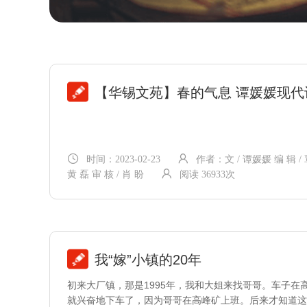
【华锡文苑】春的气息 谭媛媛现代
时间：2023-02-23
作者：文 / 谭媛媛 编 辑 / 
黄 磊 审 核 / 肖 盼
阅读 36933次
我“嫁”小镇的20年
初来大厂镇，那是1995年，我和大姐来找哥哥。车子在
就兴奋地下车了，因为哥哥在高峰矿上班。后来才知道这