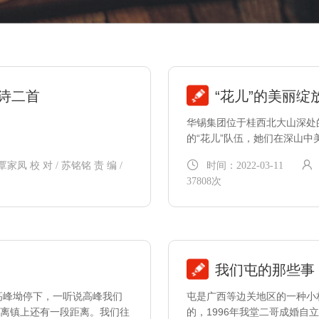
诗二首
“花儿”的美丽
华锡集团位于桂西北大山深处
的“花儿”队伍，她们在深山
信念、坚强的意志为矿山奉献
覃家凤 校 对 / 苏铭铭 责 编 /
时间：2022-03-11
37808次
我们屯的那些事
高峰坳停下，一听说高峰我们
屯是广西等边关地区的一种小
离镇上还有一段距离。我们往
的，1996年我堂二哥成婚