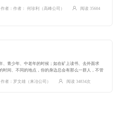
作者：作者： 何珍利（高峰公司）
阅读 35604
年、青少年、中老年的时候；如在矿上读书、去外面求
的时间、不同的地点，你的身边总会有那么一群人，不管
心或…
作者：罗文雄（来冶公司）
阅读 34834次