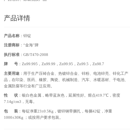
产品详情
产品名称
：锌锭
注册商标
：“金海”牌
执行标准
：GB/T470-2008
牌 号
：Zn99.995，Zn99.99，Zn99.95，Zn99.5，Zn98.7
主要用途
：用于生产压铸合金、热镀锌合金、锌粉、电池锌壳、锌化工产
品，在印染、医药、橡胶、陶瓷、机械制造、汽车、水暖器材、干电池、
金属防腐等行业有广泛应用。
性 状
：银白色金属，略带蓝灰色，延展性好。熔点419.7℃，密度
7.14g/cm3，无毒。
包 装
：每锭净重23±0.5Kg，镀锌钢带捆扎，每捆42锭，净重
1000±30Kg ；或按用户要求包装。