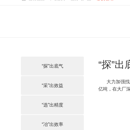
“探”出
“探”出底气
大力加强找
“采”出效益
亿吨，在大厂
“选”出精度
“冶”出效率